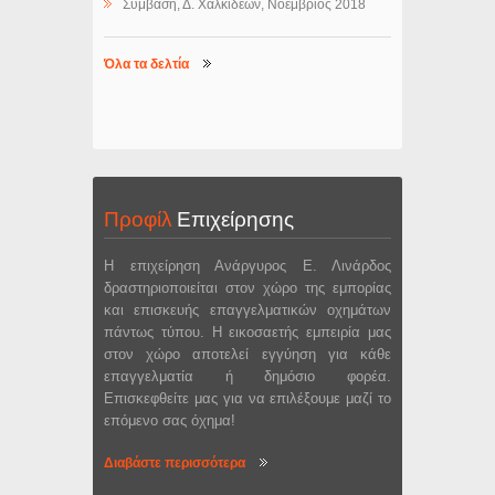
Σύμβαση, Δ. Χαλκιδέων, Νοέμβριος 2018
Όλα τα δελτία
Προφίλ
Επιχείρησης
Η επιχείρηση Ανάργυρος Ε. Λινάρδος
δραστηριοποιείται στον χώρο της εμπορίας
και επισκευής επαγγελματικών οχημάτων
πάντως τύπου. Η εικοσαετής εμπειρία μας
στον χώρο αποτελεί εγγύηση για κάθε
επαγγελματία ή δημόσιο φορέα.
Επισκεφθείτε μας για να επιλέξουμε μαζί το
επόμενο σας όχημα!
Διαβάστε περισσότερα