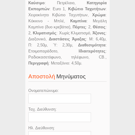
Καύσιμο
: Πετρέλαιο,
Κατηγορία
Εκπομπών
: Euro 1,
Κιβώτιο Ταχυτήτων
:
Χειροκίνητο Κιβώτιο Ταχυτήτων,
Χρώμα
:
Κόκκινο - Μπλέ,
Καμπίνα
: Μεγάλη
Καμπίνα (δυο κρεβάτια),
Πόρτες
: 2,
Θέσεις
:
2,
Κλιματισμός
: Χωρίς Κλιματισμό,
Άξονες
:
Διαξονικό,
Διαστάσεις Άμαξας
: Μ: 6,40μ,
Π: 2,50μ, Ύ: 2,30μ,
Διαθεσιμότητα
:
Ετοιμοπαράδοτο,
Ιδιαιτερότητες
:
Ραδιοκασετόφωνο, τηλέφωνο, CB.,
Περιγραφή
: Μεταξόνιο: 4,50μ.
Αποστολή
Μηνύματος
Ονοματεπώνυμο:
Ταχ. Διεύθυνση:
Ηλ. Διεύθυνση: