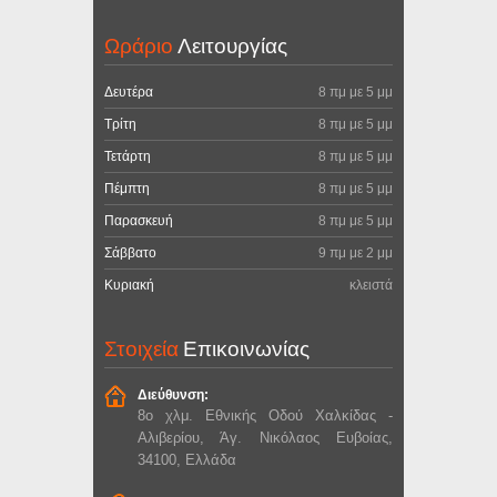
Ωράριο
Λειτουργίας
Δευτέρα
8 πμ με 5 μμ
Τρίτη
8 πμ με 5 μμ
Τετάρτη
8 πμ με 5 μμ
Πέμπτη
8 πμ με 5 μμ
Παρασκευή
8 πμ με 5 μμ
Σάββατο
9 πμ με 2 μμ
Κυριακή
κλειστά
Στοιχεία
Επικοινωνίας
Διεύθυνση:
8ο χλμ. Εθνικής Οδού Χαλκίδας -
Αλιβερίου, Άγ. Νικόλαος Ευβοίας,
34100, Ελλάδα