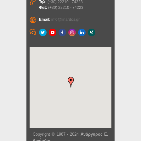
Τηλ:
(+30) 22210 - 74223
Φαξ:
(+30) 22210 - 74223
Email:
info@linardos.gr
Copyright © 1987 - 2024
Ανάργυρος Ε.
Λινάρδος