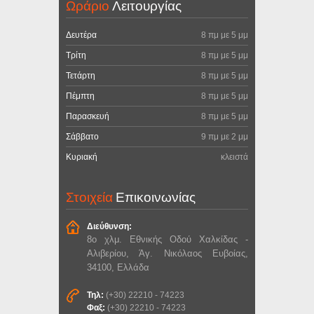
Ωράριο
Λειτουργίας
Δευτέρα
8 πμ με 5 μμ
Τρίτη
8 πμ με 5 μμ
Τετάρτη
8 πμ με 5 μμ
Πέμπτη
8 πμ με 5 μμ
Παρασκευή
8 πμ με 5 μμ
Σάββατο
9 πμ με 2 μμ
Κυριακή
κλειστά
Στοιχεία
Επικοινωνίας
Διεύθυνση:
8ο χλμ. Εθνικής Οδού Χαλκίδας -
Αλιβερίου, Άγ. Νικόλαος Ευβοίας,
34100, Ελλάδα
Τηλ:
(+30) 22210 - 74223
Φαξ:
(+30) 22210 - 74223