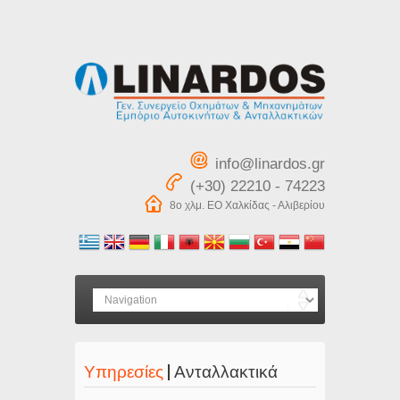
info@linardos.gr
(+30) 22210 - 74223
8ο χλμ. ΕΟ Χαλκίδας - Αλιβερίου
Υπηρεσίες
| Ανταλλακτικά