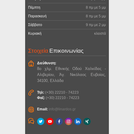
Πέμπτη
8 πμ με 5 μμ
Παρασκευή
8 πμ με 5 μμ
Σάββατο
9 πμ με 2 μμ
Κυριακή
κλειστά
Στοιχεία
Επικοινωνίας
Διεύθυνση:
8ο χλμ. Εθνικής Οδού Χαλκίδας -
Αλιβερίου, Άγ. Νικόλαος Ευβοίας,
34100, Ελλάδα
Τηλ:
(+30) 22210 - 74223
Φαξ:
(+30) 22210 - 74223
Email:
info@linardos.gr