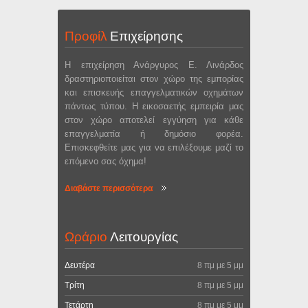
Προφίλ
Επιχείρησης
Η επιχείρηση Ανάργυρος Ε. Λινάρδος
δραστηριοποιείται στον χώρο της εμπορίας
και επισκευής επαγγελματικών οχημάτων
πάντως τύπου. Η εικοσαετής εμπειρία μας
στον χώρο αποτελεί εγγύηση για κάθε
επαγγελματία ή δημόσιο φορέα.
Επισκεφθείτε μας για να επιλέξουμε μαζί το
επόμενο σας όχημα!
Διαβάστε περισσότερα
Ωράριο
Λειτουργίας
Δευτέρα
8 πμ με 5 μμ
Τρίτη
8 πμ με 5 μμ
Τετάρτη
8 πμ με 5 μμ