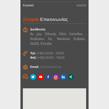
Κυριακή
κλειστά
Στοιχεία
Επικοινωνίας
Διεύθυνση:
8ο χλμ. Εθνικής Οδού Χαλκίδας -
Αλιβερίου, Άγ. Νικόλαος Ευβοίας,
34100, Ελλάδα
Τηλ:
(+30) 22210 - 74223
Φαξ:
(+30) 22210 - 74223
Email:
info@linardos.gr