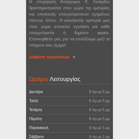
Η επιχείρηση Ανάργυρος Ε. Λινάρδος
δραστηριοποιείται στον χώρο της εμπορίας
και επισκευής επαγγελματικών οχημάτων
πάντως τύπου. Η εικοσαετής εμπειρία μας
στον χώρο αποτελεί εγγύηση για κάθε
επαγγελματία ή δημόσιο φορέα.
Επισκεφθείτε μας για να επιλέξουμε μαζί το
επόμενο σας όχημα!
Διαβάστε περισσότερα
Ωράριο
Λειτουργίας
Δευτέρα
8 πμ με 5 μμ
Τρίτη
8 πμ με 5 μμ
Τετάρτη
8 πμ με 5 μμ
Πέμπτη
8 πμ με 5 μμ
Παρασκευή
8 πμ με 5 μμ
Σάββατο
9 πμ με 2 μμ