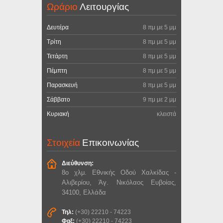
Ωράριο
Λειτουργίας
Δευτέρα
8 πμ με 5 μμ
Τρίτη
8 πμ με 5 μμ
Τετάρτη
8 πμ με 5 μμ
Πέμπτη
8 πμ με 5 μμ
Παρασκευή
8 πμ με 5 μμ
Σάββατο
9 πμ με 2 μμ
Κυριακή
κλειστά
Στοιχεία
Επικοινωνίας
Διεύθυνση:
8ο χλμ. Εθνικής Οδού Χαλκίδας -
Αλιβερίου, Άγ. Νικόλαος Ευβοίας,
34100, Ελλάδα
Τηλ:
(+30) 22210 - 74223
Φαξ:
(+30) 22210 - 74223