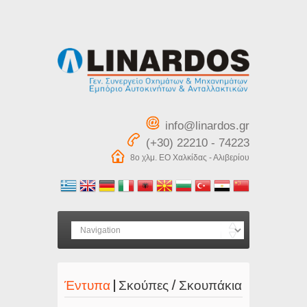
info@linardos.gr
(+30) 22210 - 74223
8ο χλμ. ΕΟ Χαλκίδας - Αλιβερίου
Έντυπα
| Σκούπες / Σκουπάκια