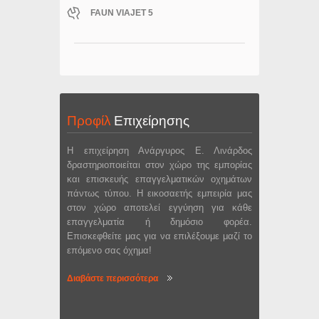
FAUN VIAJET 5
Προφίλ
Επιχείρησης
Η επιχείρηση Ανάργυρος Ε. Λινάρδος
δραστηριοποιείται στον χώρο της εμπορίας
και επισκευής επαγγελματικών οχημάτων
πάντως τύπου. Η εικοσαετής εμπειρία μας
στον χώρο αποτελεί εγγύηση για κάθε
επαγγελματία ή δημόσιο φορέα.
Επισκεφθείτε μας για να επιλέξουμε μαζί το
επόμενο σας όχημα!
Διαβάστε περισσότερα