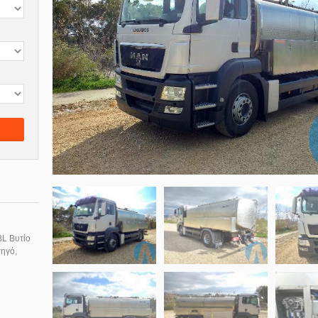
L Βυτίο
ηγό,