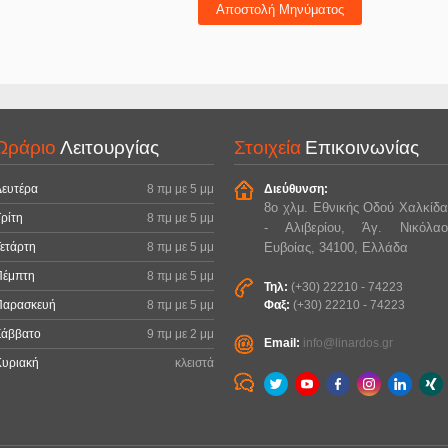
Αποστολή Μηνύματος
Ωράριο
Λειτουργίας
Στοιχεία
Επικοινωνίας
Δευτέρα
8 πμ με 5 μμ
Διεύθυνση:
8ο χλμ. Εθνικής Οδού Χαλκίδα
ρίτη
8 πμ με 5 μμ
- Αλιβερίου, Άγ. Νικόλαο
ετάρτη
8 πμ με 5 μμ
Ευβοίας, 34100, Ελλάδα
Πέμπτη
8 πμ με 5 μμ
Τηλ:
(+30) 22210 - 74223
Παρασκευή
8 πμ με 5 μμ
Φαξ:
(+30) 22210 - 74223
Σάββατο
9 πμ με 2 μμ
Email:
info@linardos.gr
Κυριακή
κλειστά