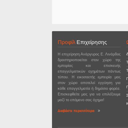
Προφίλ
Επιχείρησης
Η επιχείρηση Ανάργυρος Ε. Λινάρδος
δραστηριοποιείται στον χώρο της
Τ
εμπορίας και επισκευής
Τ
επαγγελματικών οχημάτων πάντως
τύπου. Η εικοσαετής εμπειρία μας
στον χώρο αποτελεί εγγύηση για
κάθε επαγγελματία ή δημόσιο φορέα.
Επισκεφθείτε μας για να επιλέξουμε
μαζί το επόμενο σας όχημα!
Διαβάστε περισσότερα