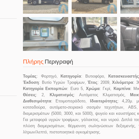
Πλήρης
Περιγραφή
Τομέας
: Φορτηγό,
Κατηγορία
: Βυτιοφόρο,
Κατασκευαστής
Έκδοση
: Βυτίο Υγρών Τροφίμων,
Έτος
: 2009,
Χιλιόμετρα
: 
Κατηγορία Εκπομπών
: Euro 5,
Χρώμα
: Γκρί,
Καμπίνα
: Μι
Θέσεις
: 2,
Κλιματισμός
: Αυτόματος Κλιματισμός,
Μεικ
Διαθεσιμότητα
: Ετοιμοπαράδοτο,
Ιδιαιτερότητες
: 4,20μ. 
κοτσαδούρα, αυτόματο-σειριακό σασμάν ταχυτήτων, ABS
διαμερισμάτων (5000, 3000, και 5000), ψυγείο και καυστήρας 
Για μεταφορά υγρών τροφίμων, γάλακτος, και νερού. Διπλά 
πλύση διαμερισμάτων, θέρμανση σωληνώσεων δεξαμενής,
λίτρων/λεπτό, πιστοποιητικά ογκομέτρισης.