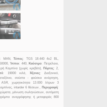
: MAN,
Τύπος
: TGS 18.440 4x2 BL,
360000,
Ίπποι
: 440,
Καύσιμο
: Πετρέλαιο,
κρή Καμπίνα (χωρίς κρεβάτι),
Πόρτες
: 2,
τό
: 19000 κιλά,
Άξονες
: Διαξονικό,
μεταξόνιο, σούστα - φούσκα ανάρτηση,
, ASR, χωρητικότητα 13.000 λίτρων 3
καμπίνας, intarder 6 θέσεων.,
Περιγραφή
:
τοιχώματα, μόνωση σωληνώσεων, αυτόματη
 τρόμπα αναρρόφησης ή μεταφοράς 800