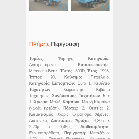
Πλήρης
Περιγραφή
Τομέας
: Φορτηγό,
Κατηγορία
:
Ανατρεπόμενο,
Κατασκευαστής
:
Mercedes-Benz,
Τύπος
: 809D,
Έτος
: 1993,
Ίπποι
: 90,
Καύσιμο
: Πετρέλαιο,
Κατηγορία Εκπομπών
: Euro 1,
Κιβώτιο
Ταχυτήτων
: Χειροκίνητο Κιβώτιο
Ταχυτήτων,
Συνδυασμός Ταχυτήτων
: 5 +
1,
Χρώμα
: Μπλέ,
Καμπίνα
: Μικρή Καμπίνα
(χωρίς κρεβάτι),
Πόρτες
: 2,
Θέσεις
: 2,
Κλιματισμός
: Χωρίς Κλιματισμό,
Άξονες
:
Διαξονικό,
Διαστάσεις Άμαξας
: 4,20μ. x
2,20μ. x 0,45μ.,
Διαθεσιμότητα
:
Ετοιμοπαράδοτο,
Περιγραφή
: Μεταξόνιο: