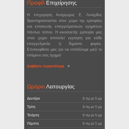
Προφίλ
Επιχείρησης
Η επιχείρηση Ανάργυρος Ε. Λινάρδος
δραστηριοποιείται στον χώρο της εμπορίας
και επισκευής επαγγελματικών οχημάτων
πάντως τύπου. Η εικοσαετής εμπειρία μας
στον χώρο αποτελεί εγγύηση για κάθε
επαγγελματία ή δημόσιο φορέα.
Επισκεφθείτε μας για να επιλέξουμε μαζί το
επόμενο σας όχημα!
Διαβάστε περισσότερα
Ωράριο
Λειτουργίας
Δευτέρα
8 πμ με 5 μμ
Τρίτη
8 πμ με 5 μμ
Τετάρτη
8 πμ με 5 μμ
Πέμπτη
8 πμ με 5 μμ