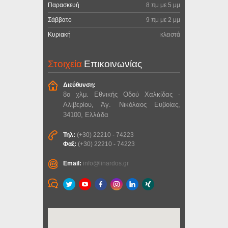
Παρασκευή
8 πμ με 5 μμ
Σάββατο
9 πμ με 2 μμ
Κυριακή
κλειστά
Στοιχεία
Επικοινωνίας
Διεύθυνση:
8ο χλμ. Εθνικής Οδού Χαλκίδας -
Αλιβερίου, Άγ. Νικόλαος Ευβοίας,
34100, Ελλάδα
Τηλ:
(+30) 22210 - 74223
Φαξ:
(+30) 22210 - 74223
Email:
info@linardos.gr