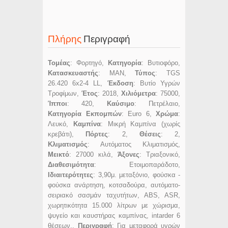
Πλήρης
Περιγραφή
Τομέας
: Φορτηγό,
Κατηγορία
: Βυτιοφόρο,
Κατασκευαστής
: MAN,
Τύπος
: TGS
26.420 6x2-4 LL,
Έκδοση
: Βυτίο Υγρών
Τροφίμων,
Έτος
: 2018,
Χιλιόμετρα
: 75000,
Ίπποι
: 420,
Καύσιμο
: Πετρέλαιο,
Κατηγορία Εκπομπών
: Euro 6,
Χρώμα
:
Λευκό,
Καμπίνα
: Μικρή Καμπίνα (χωρίς
κρεβάτι),
Πόρτες
: 2,
Θέσεις
: 2,
Κλιματισμός
: Αυτόματος Κλιματισμός,
Μεικτό
: 27000 κιλά,
Άξονες
: Τριαξονικό,
Διαθεσιμότητα
: Ετοιμοπαράδοτο,
Ιδιαιτερότητες
: 3,90μ. μεταξόνιο, φούσκα -
φούσκα ανάρτηση, κοτσαδούρα, αυτόματο-
σειριακό σασμάν ταχυτήτων, ABS, ASR,
χωρητικότητα 15.000 λίτρων με χώρισμα,
ψυγείο και καυστήρας καμπίνας, intarder 6
θέσεων.,
Περιγραφή
: Για μεταφορά υγρών