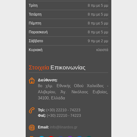
Τρίτη
8 πμ με 5 μμ
Τετάρτη
8 πμ με 5 μμ
Πέμπτη
8 πμ με 5 μμ
Παρασκευή
8 πμ με 5 μμ
Σάββατο
9 πμ με 2 μμ
Κυριακή
κλειστά
Στοιχεία
Επικοινωνίας
Διεύθυνση:
8ο χλμ. Εθνικής Οδού Χαλκίδας -
Αλιβερίου, Άγ. Νικόλαος Ευβοίας,
34100, Ελλάδα
Τηλ:
(+30) 22210 - 74223
Φαξ:
(+30) 22210 - 74223
Email:
info@linardos.gr