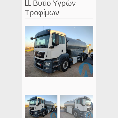
LL Βυτίο Υγρών
Τροφίμων