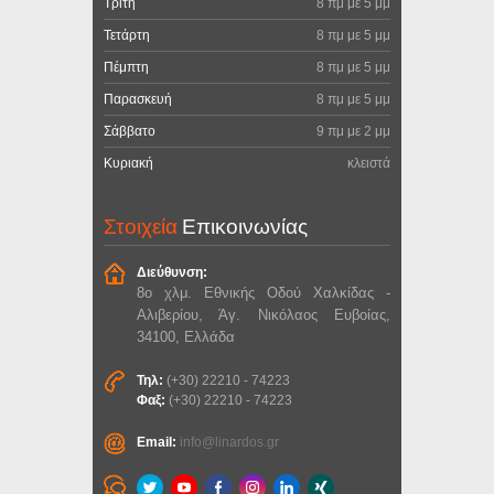
Τρίτη
8 πμ με 5 μμ
Τετάρτη
8 πμ με 5 μμ
Πέμπτη
8 πμ με 5 μμ
Παρασκευή
8 πμ με 5 μμ
Σάββατο
9 πμ με 2 μμ
Κυριακή
κλειστά
Στοιχεία
Επικοινωνίας
Διεύθυνση:
8ο χλμ. Εθνικής Οδού Χαλκίδας -
Αλιβερίου, Άγ. Νικόλαος Ευβοίας,
34100, Ελλάδα
Τηλ:
(+30) 22210 - 74223
Φαξ:
(+30) 22210 - 74223
Email:
info@linardos.gr