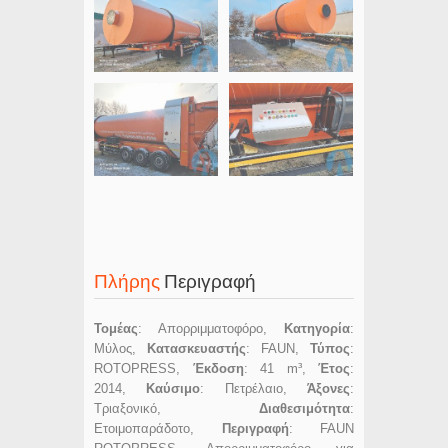
Πλήρης
Περιγραφή
Τομέας
: Απορριμματοφόρο,
Κατηγορία
:
Μύλος,
Κατασκευαστής
: FAUN,
Τύπος
:
ROTOPRESS,
Έκδοση
: 41 m³,
Έτος
:
2014,
Καύσιμο
: Πετρέλαιο,
Άξονες
:
Τριαξονικό,
Διαθεσιμότητα
:
Ετοιμοπαράδοτο,
Περιγραφή
: FAUN