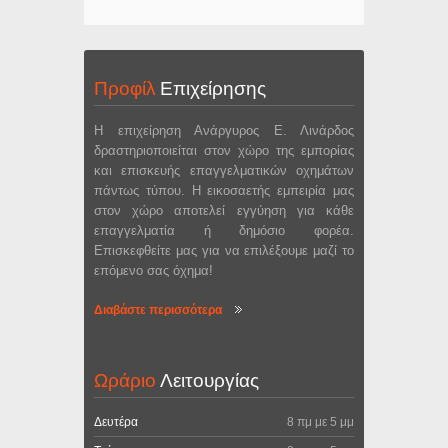
Προφίλ
Επιχείρησης
Η επιχείρηση Ανάργυρος Ε. Λινάρδος
δραστηριοποιείται στον χώρο της εμπορίας
και επισκευής επαγγελματικών οχημάτων
πάντως τύπου. Η εικοσαετής εμπειρία μας
στον χώρο αποτελεί εγγύηση για κάθε
επαγγελματία ή δημόσιο φορέα.
Επισκεφθείτε μας για να επιλέξουμε μαζί το
επόμενο σας όχημα!
Διαβάστε περισσότερα
Ωράριο
Λειτουργίας
Δευτέρα
8 πμ με 5 μμ