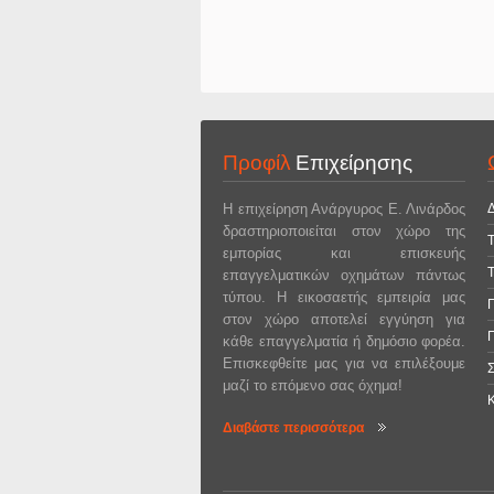
Προφίλ
Επιχείρησης
Η επιχείρηση Ανάργυρος Ε. Λινάρδος
δραστηριοποιείται στον χώρο της
Τ
εμπορίας και επισκευής
Τ
επαγγελματικών οχημάτων πάντως
τύπου. Η εικοσαετής εμπειρία μας
στον χώρο αποτελεί εγγύηση για
κάθε επαγγελματία ή δημόσιο φορέα.
Επισκεφθείτε μας για να επιλέξουμε
μαζί το επόμενο σας όχημα!
Διαβάστε περισσότερα