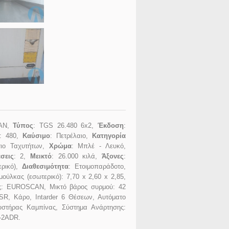
AN,
Τύπος
: TGS 26.480 6x2,
Έκδοση
:
: 480,
Καύσιμο
: Πετρέλαιο,
Κατηγορία
τιο Ταχυτήτων,
Χρώμα
: Μπλέ - Λευκό,
σεις
: 2,
Μεικτό
: 26.000 κιλά,
Άξονες
:
ερικό),
Διαθεσιμότητα
: Ετοιμοπαράδοτο,
μούλκας (εσωτερικό): 7,70 x 2,60 x 2,85,
ς: EUROSCAN, Μικτό βάρος συρμού: 42
SR, Κάρο, Ιntarder 6 Θέσεων, Αυτόματο
υστήρας Καμπίνας, Σύστημα Ανάρτησης:
n-2ADR.