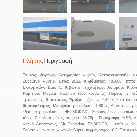
Πλήρης
Περιγραφή
Τομέας
: Φορτηγό,
Κατηγορία
: Ψυγείο,
Κατασκευαστής
: M
Συρόμενο Ψυγείο,
Έτος
: 2011,
Χιλιόμετρα
: 485000,
Ίπποι
Εκπομπών
: Euro 5,
Κιβώτιο Ταχυτήτων
: Αυτόματο Κιβώ
Καμπίνα
: Μεγάλη Καμπίνα (δυο κρεβάτια),
Πόρτες
: 2,
Θέ
Τριαξονικό,
Διαστάσεις Άμαξας
: 7,63 x 2,47 x 2,75 (εσωτ
Ιδιαιτερότητες
: Μεταξόνιο ρυμούλκας: 1,80 μ., Διαστάσεις ρυ
Ψυκτικό ρυμούλκας: THERMOKING, Θερμογράφος ρυμούλκα
τόνοι, Συνολικό μήκος συρμού: 18,75μ.,
Περιγραφή
: ABS, A
Φρένο Απόστασης, Air Condition, RADIO/CD, Ψυγείο & Κα
Σούστα - Φούσκα, Ψυκτικό: Supra, θερμογράφος: CCI Transca