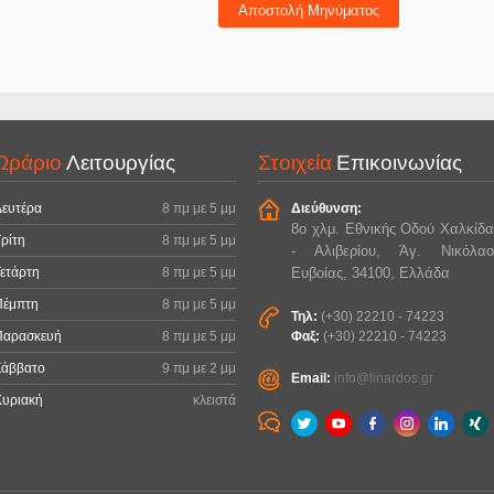
Αποστολή Μηνύματος
Ωράριο
Λειτουργίας
Στοιχεία
Επικοινωνίας
Δευτέρα
8 πμ με 5 μμ
Διεύθυνση:
8ο χλμ. Εθνικής Οδού Χαλκίδα
ρίτη
8 πμ με 5 μμ
- Αλιβερίου, Άγ. Νικόλαο
ετάρτη
8 πμ με 5 μμ
Ευβοίας, 34100, Ελλάδα
Πέμπτη
8 πμ με 5 μμ
Τηλ:
(+30) 22210 - 74223
Παρασκευή
8 πμ με 5 μμ
Φαξ:
(+30) 22210 - 74223
Σάββατο
9 πμ με 2 μμ
Email:
info@linardos.gr
Κυριακή
κλειστά