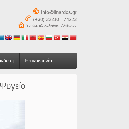
info@linardos.gr
(+30) 22210 - 74223
8ο χλμ. ΕΟ Χαλκίδας - Αλιβερίου
ύνδεση
Επικοινωνία
 Ψυγείο