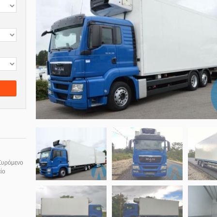
Συρόμενο
ίο