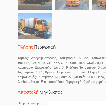
Πλήρης
Περιγραφή
Τομέας
: Απορριμματοφόρο,
Κατηγορία
: Μύλος,
Κατασκε
Έκδοση
: FAUN ROTOPRESS 8 m³,
Έτος
: 1999,
Χιλιόμετρα
:
Κατηγορία Εκπομπών
: Euro 3,
Κιβώτιο Ταχυτήτων
: Χειρ
Ταχυτήτων
: 7 + 1,
Χρώμα
: Πορτοκαλί,
Καμπίνα
: Μικρή Καμπί
Κλιματισμός
: Αυτόματος Κλιματισμός,
Μεικτό
: 11.000 κιλά
Διαθεσιμότητα
: Ετοιμοπαράδοτο,
Περιγραφή
: Ωφέλιμο φορτίο
Αποστολή
Μηνύματος
Ονοματεπώνυμο: