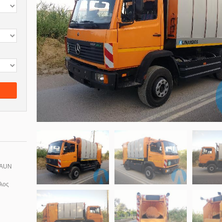
FAUN
λος