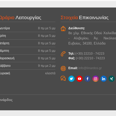
Ωράριο
Λειτουργίας
Στοιχεία
Επικοινωνίας
Δευτέρα
8 πμ με 5 μμ
Διεύθυνση:
8ο χλμ. Εθνικής Οδού Χαλκίδα
ρίτη
8 πμ με 5 μμ
- Αλιβερίου, Άγ. Νικόλαο
ετάρτη
8 πμ με 5 μμ
Ευβοίας, 34100, Ελλάδα
Πέμπτη
8 πμ με 5 μμ
Τηλ:
(+30) 22210 - 74223
Παρασκευή
8 πμ με 5 μμ
Φαξ:
(+30) 22210 - 74223
Σάββατο
9 πμ με 2 μμ
Email:
info@linardos.gr
Κυριακή
κλειστά
ινάρδος