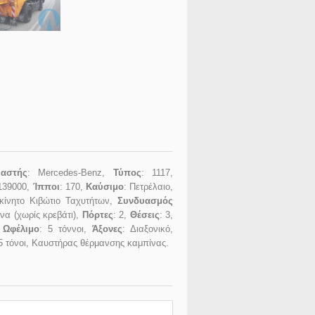
υαστής
: Mercedes-Benz,
Τύπος
: 1117,
 139000,
Ίπποι
: 170,
Καύσιμο
: Πετρέλαιο,
οκίνητο Κιβώτιο Ταχυτήτων,
Συνδυασμός
να (χωρίς κρεβάτι),
Πόρτες
: 2,
Θέσεις
: 3,
,
Ωφέλιμο
: 5 τόννοι,
Άξονες
: Διαξονικό,
 5 τόνοι, Καυστήρας θέρμανσης καμπίνας.