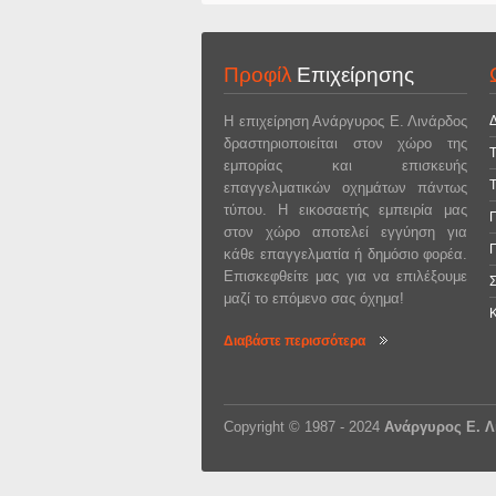
Προφίλ
Επιχείρησης
Η επιχείρηση Ανάργυρος Ε. Λινάρδος
δραστηριοποιείται στον χώρο της
Τ
εμπορίας και επισκευής
Τ
επαγγελματικών οχημάτων πάντως
τύπου. Η εικοσαετής εμπειρία μας
στον χώρο αποτελεί εγγύηση για
κάθε επαγγελματία ή δημόσιο φορέα.
Επισκεφθείτε μας για να επιλέξουμε
μαζί το επόμενο σας όχημα!
Διαβάστε περισσότερα
Copyright © 1987 - 2024
Ανάργυρος Ε. Λ