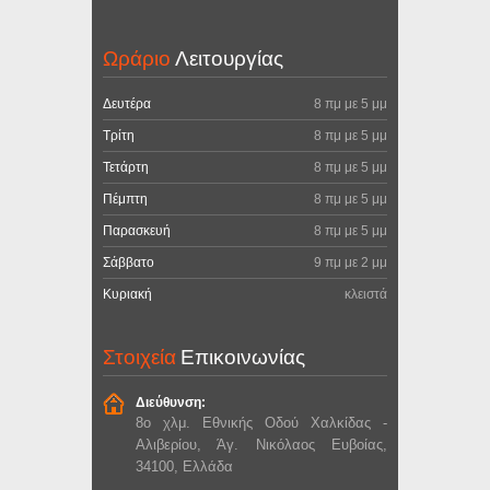
Ωράριο
Λειτουργίας
Δευτέρα
8 πμ με 5 μμ
Τρίτη
8 πμ με 5 μμ
Τετάρτη
8 πμ με 5 μμ
Πέμπτη
8 πμ με 5 μμ
Παρασκευή
8 πμ με 5 μμ
Σάββατο
9 πμ με 2 μμ
Κυριακή
κλειστά
Στοιχεία
Επικοινωνίας
Διεύθυνση:
8ο χλμ. Εθνικής Οδού Χαλκίδας -
Αλιβερίου, Άγ. Νικόλαος Ευβοίας,
34100, Ελλάδα