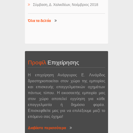
Σύμβαση, Δ. Χαλκιδέων, Νοέμβριος 2018
Όλα τα δελτία
Προφίλ
Επιχείρησης
Η επιχείρηση Ανάργυρος Ε. Λινάρδος
δραστηριοποιείται στον χώρο της εμπορίας
και επισκευής επαγγελματικών οχημάτων
πάντως τύπου. Η εικοσαετής εμπειρία μας
στον χώρο αποτελεί εγγύηση για κάθε
επαγγελματία ή δημόσιο φορέα.
Επισκεφθείτε μας για να επιλέξουμε μαζί το
επόμενο σας όχημα!
Διαβάστε περισσότερα