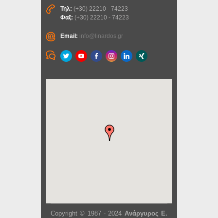
Τηλ:
(+30) 22210 - 74223
Φαξ:
(+30) 22210 - 74223
Email:
info@linardos.gr
Copyright © 1987 - 2024
Ανάργυρος Ε.